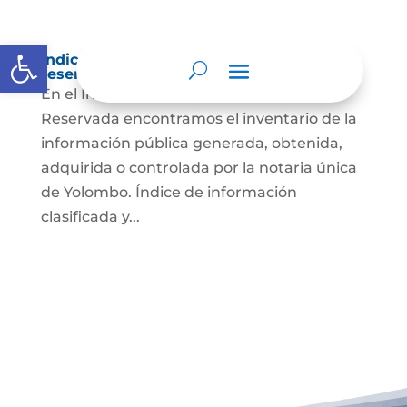
Abrir barra de herramientas
Índice de información clasificada y
reservada
En el Índice de Información Clasificada y
Reservada encontramos el inventario de la
información pública generada, obtenida,
adquirida o controlada por la notaria única
de Yolombo. Índice de información
clasificada y...