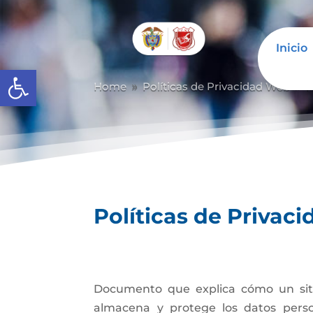
Inicio
Abrir barra de herramientas
Home
Políticas de Privacidad Web
P
9
9
Políticas de Privac
Documento que explica cómo un sitio
almacena y protege los datos perso