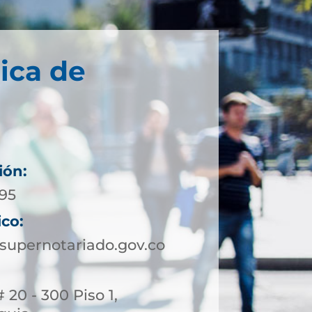
ica de
ión:
795
ico:
upernotariado.gov.co
 20 - 300 Piso 1,