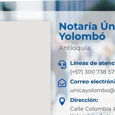
Notaría Ún
Yolombó
Antioquia
Líneas de atenc

(+57) 300 738 5
Correo electrón

unicayolombo@s
Dirección:

Calle Colombia #