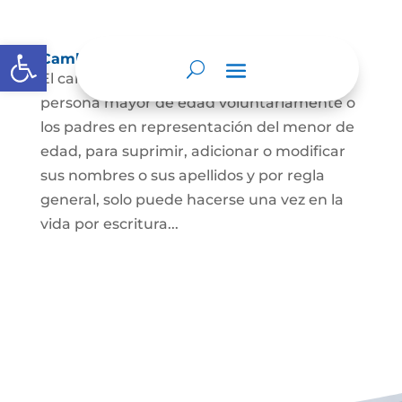
Abrir barra de herramientas
Cambio Nombre
El cambio de nombre lo podrá hacer la
persona mayor de edad voluntariamente o
los padres en representación del menor de
edad, para suprimir, adicionar o modificar
sus nombres o sus apellidos y por regla
general, solo puede hacerse una vez en la
vida por escritura...