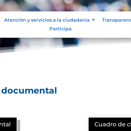
Atención y servicios a la ciudadanía
Transparen
Participa
l
Tablas de retención documental
9
n documental
ntal
Cuadro de c