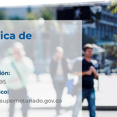
ica de
ión:
795
ico:
upernotariado.gov.co