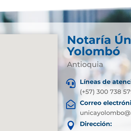
Notaría Ún
Yolombó
Antioquia
Líneas de atenc

(+57) 300 738 5
Correo electrón

unicayolombo@s
Dirección:
