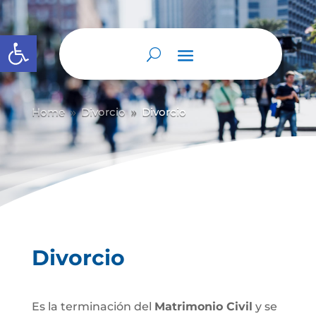
Abrir barra de herramientas
Home
Divorcio
Divorcio
9
9
Divorcio
Es la terminación del
Matrimonio Civil
y se