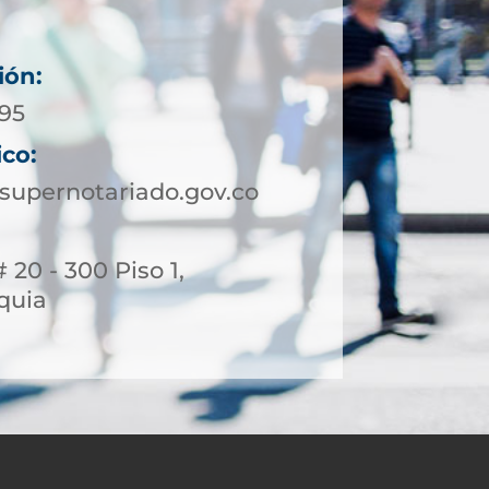
ión:
795
ico:
upernotariado.gov.co
 20 - 300 Piso 1,
quia