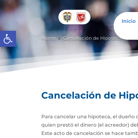
Inicio
Abrir barra de herramientas
Home
Cancelación de Hipoteca
Can
9
9
Cancelación de Hip
Para cancelar una hipoteca, el dueño d
quien prestó el dinero (el acreedor) de
Este acto de cancelación se hace tambi