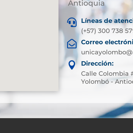
Antioquia
Líneas de atenc

(+57) 300 738 5
Correo electrón

unicayolombo@s
Dirección:

Calle Colombia #
Yolombó - Antio