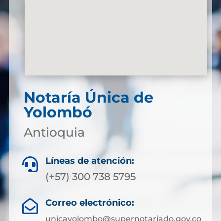
Notaría Única de
Yolombó
Antioquia
Líneas de atención:

(+57) 300 738 5795
Correo electrónico:

unicayolombo@supernotariado.gov.co